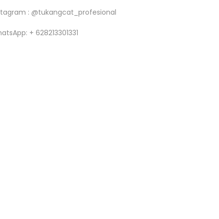
stagram : @tukangcat_profesional
atsApp: + 628213301331