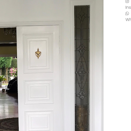
In
Wh