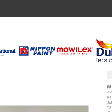
Al
RT
Ja
ihat Lebih Banyak Gambar
11