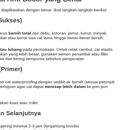
diaplikasikan dengan benar. Ikuti langkah-langkah berikut:
Sukses)
harus
bersih total
dari debu, kotoran, jamur, lumut, minyak,
ikat atau kerok sisa cat lama hingga benar-benar bersih.
atau lubang
pada permukaan. Untuk retak rambut, cat elastis
takan yang lebih besar, gunakan semen penambal atau
filler
rata dan kering sempurna sebelum pengecatan.
(Primer)
an cat
waterproofing
dengan sedikit air bersih (sesuai petunjuk
ertujuan agar cat dapat
meresap lebih dalam
ke pori-pori
akan kuas atau
roller
.
n Selanjutnya
ering minimal 2-3 jam (tergantung kondisi