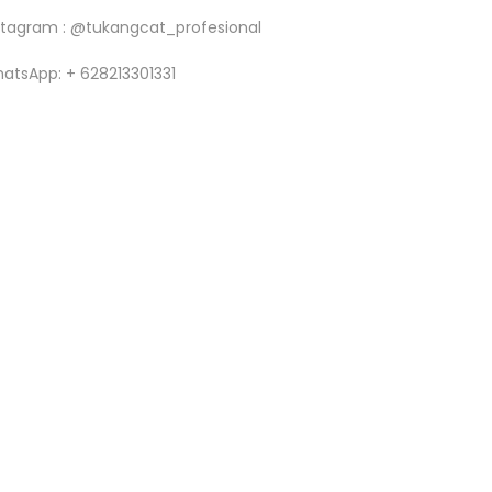
stagram : @tukangcat_profesional
atsApp: + 628213301331