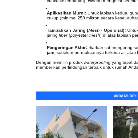
cuaca/kelembapan). Hindari mengecat sebelum
Aplikasikan Murni:
Untuk lapisan kedua, gun
cukup (minimal 250 mikron secara keseluruhan
Tambahkan Jaring (
Mesh
- Opsional):
Untuk
jaring
fiber
(
polyester mesh
) di atas lapisan p
Pengeringan Akhir:
Biarkan cat mengering s
jam
, sebelum permukaannya terkena air atau
Dengan memilih produk
waterproofing
yang tepat da
memberikan perlindungan terbaik untuk rumah And
ANDA MUNGKIN