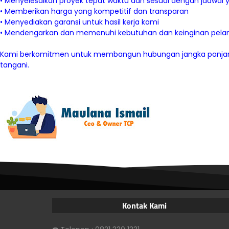
• Menyelesaikan proyek tepat waktu dan sesuai dengan jadwal y
• Memberikan harga yang kompetitif dan transparan
• Menyediakan garansi untuk hasil kerja kami
• Mendengarkan dan memenuhi kebutuhan dan keinginan pela
Kami berkomitmen untuk membangun hubungan jangka panjan
tangani.
Kontak Kami