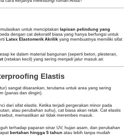
na cara kerjanya melindungi rumah Anda?
ormulasikan untuk menciptakan
lapisan pelindung yang
eda dengan cat dekoratif biasa yang hanya berfungsi untuk
rti
Latex Elastomerik Akrilik
yang membuatnya memiliki sifat
resap ke dalam material bangunan (seperti beton, plesteran,
ut
(retakan kecil) yang sering menjadi jalur masuk air.
rproofing Elastis
lentur) sangat disarankan, terutama untuk area yang sering
m (panas dan dingin).
ci dari sifat elastis. Ketika terjadi pergerakan minor pada
utan, atau perubahan suhu), cat biasa akan retak. Cat elastis
rsebut, memastikan air tidak merembes masuk.
ngguh terhadap paparan sinar UV, hujan asam, dan perubahan
dapat
bertahan hingga 5 tahun
atau lebih tanpa mudah