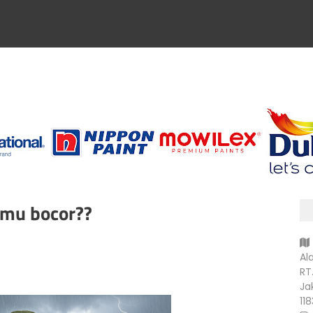
mu bocor??
Al
RT
Ja
11