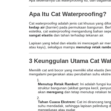
Apa sebenarnya cat
waterproofing
itu, dan bagaima
Apa Itu Cat Waterproofing?
Cat
waterproofing
adalah jenis cat khusus yang dif
kedap air
(
barrier
) pada permukaan bangunan. Berb
estetika, cat
waterproofing
mengandung bahan sepe
sangat elastis
dan tahan terhadap tekanan air.
Lapisan yang tebal dan elastis ini mencegah air me
atau kayu), sekaligus mampu
menutup retak ramb
3 Keunggulan Utama Cat Wate
Memilih cat anti bocor yang memiliki sifat elastis (
mengalami pergerakan atau perubahan suhu ekstre
Menutup Retak Rambut:
Ini adalah fungsi kun
struktur bangunan (akibat gempa kecil, penyus
akan
meregang
dan tetap menutup retakan te
Tahan Cuaca Ekstrem:
Cat ini dirancang ta
suhu mendadak, sehingga lapisan pelindung 
mengelupas atau pudar.