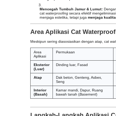
Mencegah Tumbuh Jamur & Lumut:
Dengan
cat
waterproofing
secara efektif mengeliminasi
menjaga estetika, tetapi juga
menjaga kualita
Area Aplikasi Cat Waterproof
Meskipun sering diasosiasikan dengan atap, cat
wat
Area
Permukaan
Aplikasi
Eksterior
Dinding luar, Fasad
(Luar)
Atap
Dak beton, Genteng, Asbes,
Seng
Interior
Kamar mandi, Dapur, Ruang
(Basah)
bawah tanah (
Basement
)
Langkah-Langkah Aplikasi C